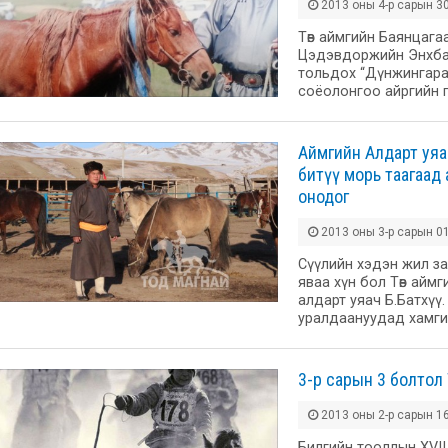
2013 оны 4-р сарын 30
Төв аймгийн Баянцага
Цэдэвдоржийн Энхбаттай
тольдох “Дүнжингара
соёолонгоо айргийн 
Аймгийн Алдарт уяа
битүү морь таагаад
онодог
2013 оны 3-р сарын 01
Сүүлийн хэдэн жил за
яваа хүн бол Төв айм
алдарт уяач Б.Батхүү
уралдаануудад хамги
3-р сарын 3 болтол
2013 оны 2-р сарын 16
Билгийн тооллын XVII