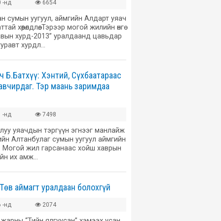
 -нд
6654
ан сумын уугуул, аймгийн Алдарт уяач
 хөөрөлдлөө. Тэрээр могой жилийн өнгө
вын хурд-2013” уралдаанд цавьдар
гуравт хурдл…
ч Б.Батхүү: Хэнтий, Сүхбаатараас
 авчирдаг. Тэр маань заримдаа
 -нд
7498
луу уяачдын тэргүүн эгнээг манлайж
гийн Алтанбулаг сумын уугуул аймгийн
. Могой жил гарсанаас хойш хаврын
йн их амж…
 Төв аймагт уралдаан болохгүй
 -нд
2074
 жарны “Тийн ялгуусан” хэмээх усан