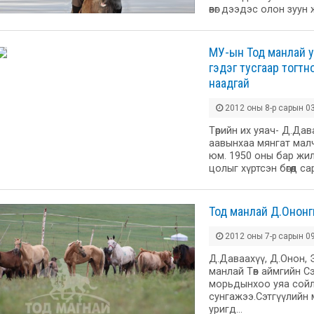
өвөг дээдэс олон зуун
МУ-ын Тод манлай у
гэдэг тусгаар тогтн
наадгай
2012 оны 8-р сарын 03
Төрийн их уяач- Д.Дав
аавынхаа мянгат мал
юм. 1950 оны бар жи
цолыг хүртсэн бөгөөд са
Тод манлай Д.Ононг
2012 оны 7-р сарын 09
Д.Даваахүү, Д.Онон, 
манлай Төв аймгийн 
морьдынхоо уяа сойл
сунгажээ.Сэтгүүлийн
уригд…