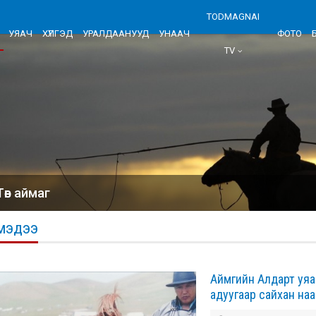
TODMAGNAI
УЯАЧ
ХҮЛГЭД
УРАЛДААНУУД
УНААЧ
ФОТО
TV
Төв аймаг
МЭДЭЭ
Аймгийн Алдарт уяа
адуугаар сайхан на