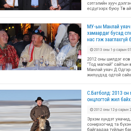
сэтгэлийн хууч дэлгэн
есдүгээрх буюу Төв ай
МУ-ын Манлай уяач 
хамаардаг бусад сп
нас гэж зааглахгүй 
2013 оны 1-р сарын 07
2012 оны шилдэг есөн
“Тод магнай” сайтын 
Манлай уяач Д.Одгэр
жилүүдэд одтой сайх
С.Батболд: 2013 он
онцлогтой жил байх
2012 оны 12-р сарын 2
Эрхэм хүндэт уяачид,
сонирхогчид та бүхэ
байгаадаа туйлын ба