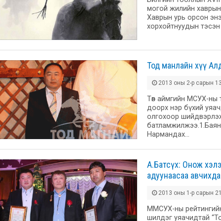
могой жилийн хаврын 
Хаврын урь орсон эн
хорхойтнуудын тэсэн
Тод манлайн хүү Ал
2013 оны 2-р сарын 13
Төв аймгийн МСУХ-ны
доорх нэр бүхий уяа
олгохоор шийдвэрлэж
батламжилжээ.1.Баян
Нармандах…
А.Батсүх: Онож хэлэ
адуунаасаа авчихдаг
2013 оны 1-р сарын 21
ММСУХ-ны рейтингийн
шилдэг уяачидтай “То