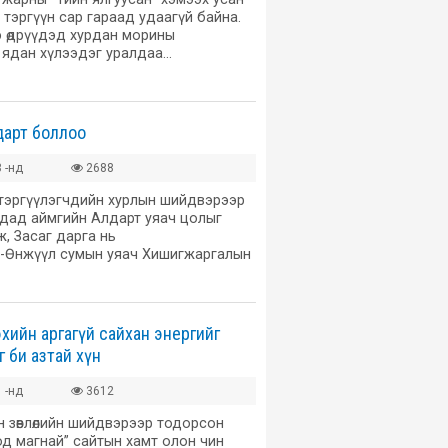
тэргүүн сар гараад удаагүй байна.
э өдрүүдэд хурдан морины
 ядан хүлээдэг уралдаа…
дарт боллоо
 -нд
2688
 тэргүүлэгчдийн хурлын шийдвэрээр
чдад аймгийн Алдарт уяач цолыг
, Засаг дарга нь
-Өнжүүл сумын уяач Хишигжаргалын
хийн аргагүй сайхан энергийг
 би азтай хүн
 -нд
3612
 зөвлөлийн шийдвэрээр тодорсон
д магнай” сайтын хамт олон чин