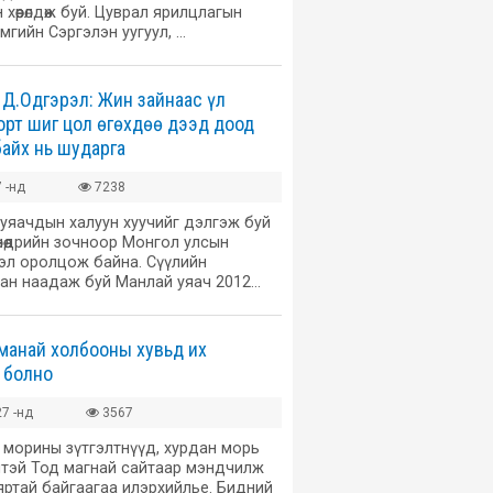
 хөөрөлдөж буй. Цуврал ярилцлагын
мгийн Сэргэлэн уугуул, …
Д.Одгэрэл: Жин зайнаас үл
орт шиг цол өгөхдөө дээд доод
байх нь шударга
 -нд
7238
 уяачдын халуун хуучийг дэлгэж буй
өнөөдрийн зочноор Монгол улсын
эл оролцож байна. Сүүлийн
ан наадаж буй Манлай уяач 2012…
 манай холбооны хувьд их
 болно
7 -нд
3567
 морины зүтгэлтнүүд, хурдан морь
нтэй Тод магнай сайтаар мэндчилж
яртай байгаагаа илэрхийлье. Бидний