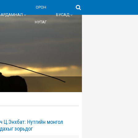
ОРОН
БАРДАМНАЛ
БУСАД
НУТАГ
ч Ц.Энхбат: Нутгийн монгол
адахыг зорьдог