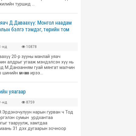
 жилийн туршид …
яач Д.Даваахүү: Монгол наадам
олын бэлгэ тэмдэг, төрийн том
 -нд
10878
аахүү 20-р зууны манлай уяач
чин алдрыг угааж мэндэлсэн хүү нь
лд М.Данзанням гуай мянгат малчин
р шинийн өмнөхөн ирээ…
ийн уяагаар
 -нд
8759
Э.Эрдэнэчулуун нарын гурван ч Тод
Сэргэлэн сумын урдхантаа
гыг тааруулж, хамтдаа
 маань 31 дэх дугаарын зочноор