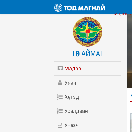
МЭДЭЭ
ТӨВ АЙМАГ
Мэдээ
Уяач
Хүлгэд
Уралдаан
Унаач